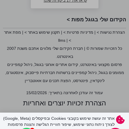
קראו את 17 ביקורות שלנו
הקידום שלי בגוגל מפות >
הצהרת נגישות >
|
מדיניות פרטיות >
|
תקנון שימוש באתר >
|
מפת אתר
llms
|
>
כל הזכויות שמורות © | חברת הקידום שלי מלווים אתכם משנת 2007
באינטרנט.
פרסום מקצועי באינטרנט, קידום אתרים אורגני בגוגל, ניהול קמפיינים
ממומנים בגוגל, ניהול קמפיינים ברשתות חברתיות פייסבוק, אינסטגרם,
לינקדאין, פינטרסט, הפצת תכנים עם אאוטבריין
עמוד זה עודכן לאחרונה בתאריך: 15/02/2026
הצהרת זכויות יוצרים ואחריות
האתר, לרבות כלל התכנים והמדיה המופיעים בו, לרבות תמונות, פועל על
אתר זה עושה שימוש בקובצי Cookies ובפיקסלים (Google, Meta)
פי דין ומכבד את זכויות הקניין הרוחני של צדדים שלישיים. מובהר כי ייתכן
לצורך ניתוח נתוני שימוש, שיפור חוויית הגלישה והצגת פרסומות