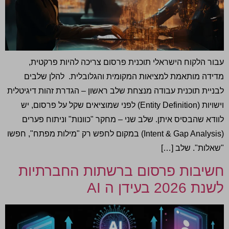
עבור הלקוח הישראלי תוכנית פרסום צריכה להיות פרקטית,
מדידה מותאמת למציאות המקומית והגלובלית. להלן שלבים
לבניית תוכנית עבודה מנצחת שלב ראשון – הגדרת זהות דיגיטלית
וישויות (Entity Definition) לפני שמוציאים שקל על פרסום, יש
לוודא שהבסיס איתן. שלב שני – מחקר "כוונות" וניתוח פערים
(Intent & Gap Analysis) במקום לחפש רק "מילות מפתח", חפשו
"שאלות". שלב […]
חשיבות פרסום ברשתות החברתיות
לשנת 2026 בעידן ה AI