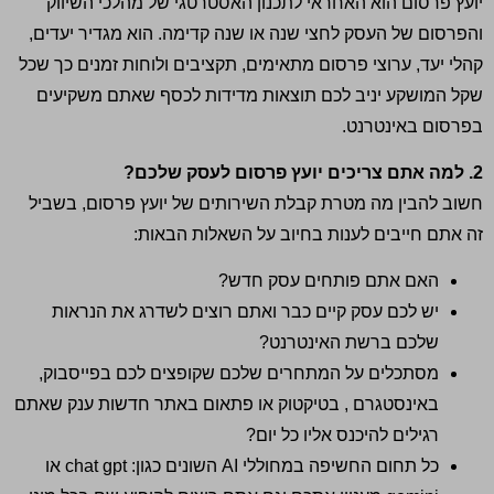
יועץ פרסום הוא האחראי לתכנון האסטרטגי של מהלכי השיווק
והפרסום של העסק לחצי שנה או שנה קדימה. הוא מגדיר יעדים,
קהלי יעד, ערוצי פרסום מתאימים, תקציבים ולוחות זמנים כך שכל
שקל המושקע יניב לכם תוצאות מדידות לכסף שאתם משקיעים
בפרסום באינטרנט.
2. למה אתם צריכים יועץ פרסום לעסק שלכם?
חשוב להבין מה מטרת קבלת השירותים של יועץ פרסום, בשביל
זה אתם חייבים לענות בחיוב על השאלות הבאות:
האם אתם פותחים עסק חדש?
יש לכם עסק קיים כבר ואתם רוצים לשדרג את הנראות
שלכם ברשת האינטרנט?
מסתכלים על המתחרים שלכם שקופצים לכם בפייסבוק,
באינסטגרם , בטיקטוק או פתאום באתר חדשות ענק שאתם
רגילים להיכנס אליו כל יום?
כל תחום החשיפה במחוללי AI השונים כגון: chat gpt או