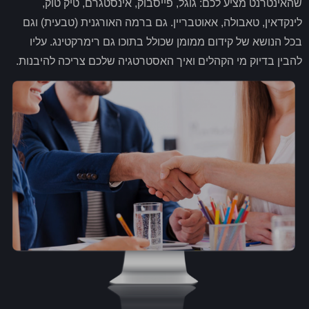
שהאינטרנט מציע לכם: גוגל, פייסבוק, אינסטגרם, טיק טוק,
לינקדאין, טאבולה, אאוטבריין. גם ברמה האורגנית (טבעית) וגם
בכל הנושא של קידום ממומן שכולל בתוכו גם רימרקטינג. עליו
להבין בדיוק מי הקהלים ואיך האסטרטגיה שלכם צריכה להיבנות.