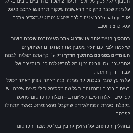
חשבון גוגל לעסק שלי ולפחות עוד 2 אזכורים חיוביים טובים בגוגל
על מנת שכבר בתקופה הראשונית שלקוחות יחפשו אתכם בגוגל
או ב chat gpt כבר אז יהיה לכם ייצוג אינטרנטי שמגדיר אתכם
עסק כרציני וטוב.
בתהליך בניית אתר או שדרוג אתר האינטרנט שלכם חשוב
שיעמוד לצידכם יועץ שמבין את האתגרים השיווקיים
העומדים בפניכם בהמשך הדרך
ורק ע"י כך אתם תצליחו לבנות
אתר שבנוי נכון ונראה נכון ויכול להביא לכם פניות וסגירה של
עבודה דרך האתר.
על היועץ להבין בטכנולוגיה ממנה יבנה האתר, אפיון האתר הכולל
בניית היררכיה נכונה ונוחות גלישה מקסימלית לגולשים שלכם. יש
לפרטים האלה חשיבות עליונה ב – הצלחת הפרסום שתעשו
בקבלת וסגירת הפניות/לידים שתקבלו מהאינטרנט כאשר תתחילו
לפרסם.
בתהליך הפרסום על היועץ להבין
בכל סל מוצרי הפרסום