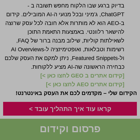
בדיוק ברגע שבו הלקוח מחפש תשובה ב -
ChatGPT, ג’מיני ובכל מנועי ה-AI המובילים. קידום
ב-AEO הוא לא מותרות אלא חובה לכל עסק שרוצה
להישאר רלוונטי. באמצעות התאמת התוכן
לשאילתות קוליות, שילוב מבנה ברור של FAQ,
רשימות וטבלאות, ואופטימיזציה ל-AI Overviews
ול-Featured Snippets, ניתן למקם את העסק שלכם
כבחירה הראשונה שה-AI מציע ללקוחות.
[
קידום אתרים ב GEO לחצו כאן >
]
[
קידום אתרים AEO לחצו כאן >
]
הקידום שלי – מקדמים לכם את העסק באינטרנט!
קראו עוד איך התהליך עובד >
פרסום וקידום