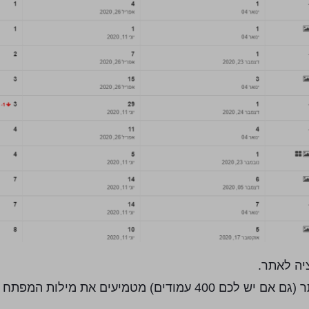
יה לאתר.
אופטימיזציה היא תהליך בו עוברים לכם על כל העמודים באתר (גם אם יש לכם 400 עמודים) מטמיעים א