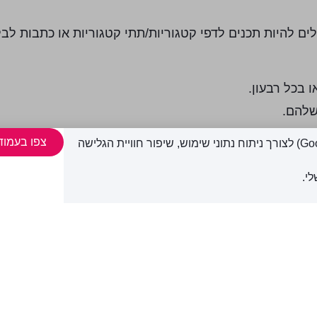
ים להיות תכנים לדפי קטגוריות/תתי קטגוריות או כתבות לבל
 בכל רבעון.
שלהם.
צפו בעמוד
אתר זה עושה שימוש בקובצי Cookies ובפיקסלים (Google, Meta) לצורך ניתוח נתוני שימוש, שיפור חוויית הגלישה
 שמסכם את כמות הכניסות לאתר שלכם ממקורות שונים.
צוניים שיש בהם קישור לאתר שלכם, פורטלים ברשת ועוד…
י.
מות הכניסות לאתר שלכם, זמני השהייה באתר שלכם וכמות ה
 אותו.