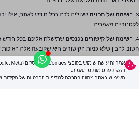
ומשפרים את חווית הגלישה שלכם באתר.
3.
רשימה של תכנים
שעולים לכם בכל חודש לאתר, אילו יכול
לקטגוריית מאמרים.
4.
רשימה של קישורים נכנסים
שתישלח אליכם בכל חודש או
חשוב להבין שלא כמות הקישורים היא שקובעת אלה האיכות 
5.
דוח טראפיק לאתר שלכם
– דוח שמופק מגוגל אנליטיקס
והצגת פרסומות מותאמות.
כניסות ממקורות כגון: גוגל, פייסבוק, אינסטגרם, אתרים חי
השימוש באתר מהווה הסכמה למדיניות הפרטיות של הקידום של
לסיכום
– התוצאה של קידום אורגני נמדדת בסופו של יום בכ
שהגולשים עושים החל מהרגע שהם נכנסו לאתר ועד שהם עזבו
את כל אלה תוכלו לראות בדוחות.
חברת קידום שמקפידה על 5 הדברים שרשמתי למעלה, תצליח לקדם אתכם ולהביא אתכם לעמוד ה 1 בגוגל.