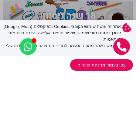
18 שנה ניסיון!
אתר זה עושה שימוש בקובצי Cookies ובפיקסלים (Google, Meta)
לצורך ניתוח נתוני שימוש, שיפור חוויית הגלישה והצגת פרסומות
מותאמות.
השימוש באתר מהווה הסכמה למדיניות הפרטיות של הקידום שלי.
יועץ פרסום לעסקים באינטרנט
תוכן עניינים עודד בן סימון, יועץ פרסום לעסקים באינטרנט עסקים
צפו בעמוד מדיניות פרטיות
קטנים בינוניים וגדולים – ניסיון של 18 שנים בתחום. אז
[ קראו עוד >>> ]
ניווט קל
אודות
קידום אתרים
פרסום ממומן
בניית אתרים