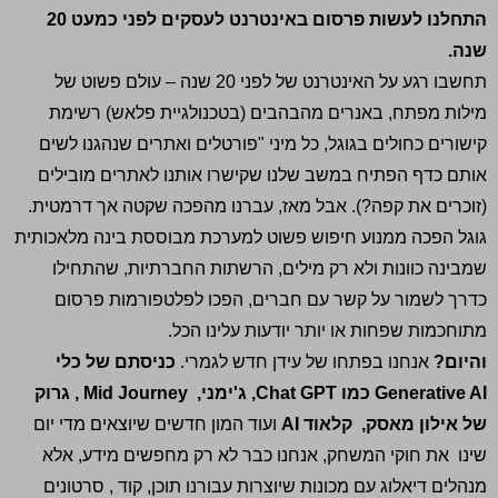
התחלנו לעשות פרסום באינטרנט לעסקים לפני כמעט 20
שנה.
תחשבו רגע על האינטרנט של לפני 20 שנה – עולם פשוט של
מילות מפתח, באנרים מהבהבים (בטכנולגיית פלאש) רשימת
קישורים כחולים בגוגל, כל מיני "פורטלים ואתרים שנהגנו לשים
אותם כדף הפתיח במשב שלנו שקישרו אותנו לאתרים מובילים
(זוכרים את קפה?). אבל מאז, עברנו מהפכה שקטה אך דרמטית.
גוגל הפכה ממנוע חיפוש פשוט למערכת מבוססת בינה מלאכותית
שמבינה כוונות ולא רק מילים, הרשתות החברתיות, שהתחילו
כדרך לשמור על קשר עם חברים, הפכו לפלטפורמות פרסום
מתוחכמות שפחות או יותר יודעות עלינו הכל.
והיום?
אנחנו בפתחו של עידן חדש לגמרי.
כניסתם של כלי
Generative AI כמו Chat GPT, ג'ימני, Mid Journey , גרוק
של אילון מאסק, קלאוד AI
ועוד המון חדשים שיוצאים מדי יום
שינו את חוקי המשחק, אנחנו כבר לא רק מחפשים מידע, אלא
מנהלים דיאלוג עם מכונות שיוצרות עבורנו תוכן, קוד , סרטונים