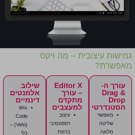
גמישות עיצובית – מה ויקס
מאפשרת
?
עורך ה-
Editor X
שילוב
Drag &
– עורך
אלמנטים
Drop
מתקדם
דינמיים
הסטנדרטי
למעצבים
Wix
מאפשר
עיצוב
Code
שליטה
רספונסיבי
(Velo) –
מלאה
ברמת
כלי