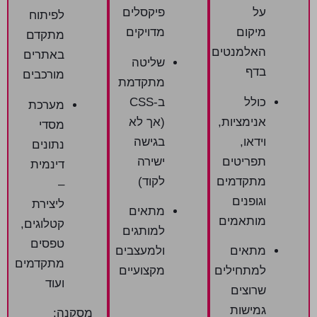
על
פיקסלים
לפיתוח
מיקום
מדויקים
מתקדם
האלמנטים
באתרים
שליטה
בדף
מורכבים
מתקדמת
כולל
ב
-CSS
מערכת
אנימציות
,
(
אך לא
מסדי
וידאו
,
בגישה
נתונים
תפריטים
ישירה
דינמית
מתקדמים
לקוד
)
–
וגופנים
ליצירת
מתאים
מותאמים
קטלוגים
,
למותגים
טפסים
מתאים
ולמעצבים
מתקדמים
למתחילים
מקצועיים
ועוד
שרוצים
גמישות
מסקנה
: