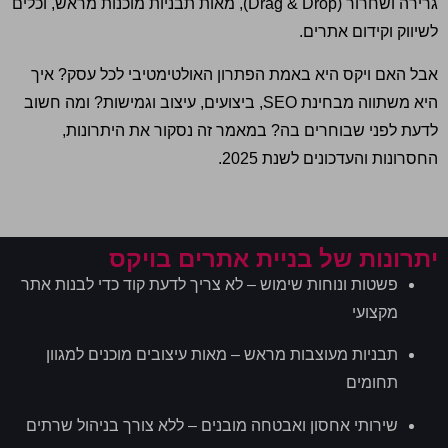
גרירה ושחרור
(Drag & Drop),
מאות תבניות מוכנות מראש
,
וכלים
לשיווק וקידום אתרים
.
אבל האם ויקס היא באמת הפתרון האולטימטיבי לכל עסק
?
איך
היא משתווה מבחינת
SEO,
ביצועים
,
עיצוב וגמישות
?
ומה חשוב
לדעת לפני שבוחרים בה
?
במאמר זה נסקור את היתרונות
,
החסרונות והעדכונים לשנת
2025.
יתרונות של בניית אתרים בויקס
פשטות ונוחות שימוש – לא צריך לדעת קוד כדי לבנות אתר
מקצועי
תבניות מעוצבות מראש – מאות עיצובים מוכנים למגוון
תחומים
שירותי אחסון ואבטחה מובנים – ללא צורך בניהול שרתים