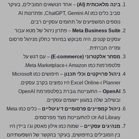
בינה מלאכותית (AI)
– אחד הנושאים המובילים, בעיקר
סביב כלים כמו ChatGPT, Gemini AI, ופתרונות AI
נוספים המשפיעים על תחומים עסקיים רבים.
Meta Business Suite
– פתרון ניהול של מטא עבור
עסקים קטנים, היה מבוקש במיוחד כחלק מניהול פרסום
ומדיה חברתית.
מסחר אלקטרוני (E-commerce)
– עם דגש על
פלטפורמות כמו Amazon ו-Meta Marketplace.
ניהול פרויקטים וכלי תכנון
– חיפושים כמו Microsoft
Planner ו-Excel Online היו נפוצים בקרב עסקים.
OpenAI
– התעניינות גוברת בפלטפורמת OpenAI
ובשילוב שלה במגוון יישומים עסקיים.
ניהול קמפיינים פרסומיים דיגיטליים
– כלים כמו Meta
Ad Library זכו להתעניינות מצד מפרסמים.
מנהיגים עסקיים
– שמות כמו אילון מאסק וג'ו ביידן היו
בין המובילים בחיפושים, בעיקר בהקשר של השפעותיהם