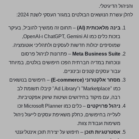
והניהול הדיגיטלי.
להלן עשרת הנושאים הבולטים במגזר העסקי לשנת 2024:
בינה מלאכותית (AI)
– תחום זה ממשיך להוביל, בעיקר
בזכות כלים כמו ChatGPT, Gemini AI ו-OpenAI,
שמוסיפים יכולות חדשות לעסקים ולתהליכי אוטומציה.
Meta Business Suite
– פתרונות לניהול פרסום
ונוכחות במדיה חברתית הפכו חיפושים בולטים, במיוחד
עבור עסקים קטנים ובינוניים.
מסחר אלקטרוני (E-commerce)
– חיפושים בנושאים
כמו "Marketplace" ו"Ad Library" קיבלו תשומת לב
רבה, עם מיקוד בחידושים ושיטות שיווק אפקטיביות.
ניהול פרויקטים
– כלים כמו Microsoft Planner זכו
לעלייה בחיפושים, כחלק משאיפת עסקים לייעול ניהול
משימות ועבודת צוות.
אסטרטגיות תוכן
– חיפוש על יצירת תוכן אינטליגנטי