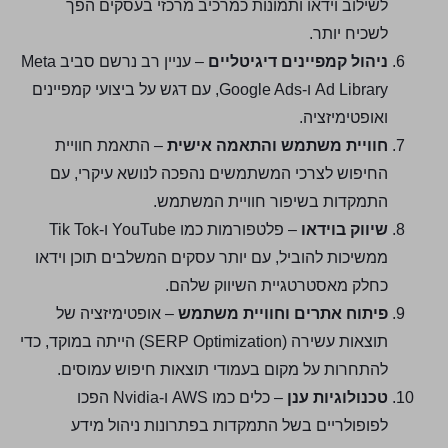
לשילוב וידאו ותמונות כמרכיב מרכזי בעסקים הפך
לשכיח יותר.
ניהול קמפיינים דיגיטליים
– עניין רב נרשם סביב Meta
Ad Library ו-Google Ads, עם דגש על ביצועי קמפיינים
ואופטימיזציה.
חוויית משתמש והתאמה אישית
– התאמת חוויית
החיפוש לצרכי המשתמשים נהפכה לנושא עיקרי, עם
התמקדות בשיפור חוויית המשתמש.
שיווק בוידאו
– פלטפורמות כמו YouTube ו-Tik Tok
ממשיכות להוביל, עם יותר עסקים המשלבים תוכן וידאו
כחלק מאסטרטגיית השיווק שלהם.
פיתוח אתרים וחוויית משתמש
– אופטימיזציה של
תוצאות עשירה (SERP Optimization) הייתה במוקד, כדי
להתחרות על מקום בעמודי תוצאות חיפוש עמוסים.
טכנולוגיות ענן
– כלים כמו AWS ו-Nvidia הפכו
לפופולריים בשל התמקדות בפתרונות ניהול מידע