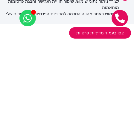
לצורך ניתוח נתוני שימוש, שיפור חוויית הגלישה והצגת פרסומות
מותאמות.
השימוש באתר מהווה הסכמה למדיניות הפרטיות של הקידום שלי.
ניווט קל
אודות
צפו בעמוד מדיניות פרטיות
קידום אתרים
פרסום ממומן
בניית אתרים
יועץ פרסום
בין לקוחותינו
בלוג
בואו נדבר
מפת אתר
קידום אתרים
גוגל לעסק שלי 2026 – מדריך אסטרטגי
קידום אתרים GEO
מחיקת אזכורים שליליים מגוגל