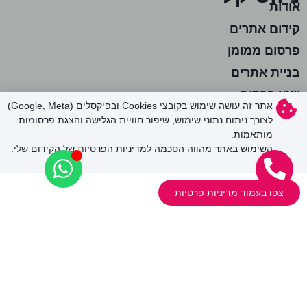
אודות
קידום אתרים
פרסום ממומן
בניית אתרים
יועץ פרסום
אתר זה עושה שימוש בקובצי Cookies ובפיקסלים (Google, Meta)
בין לקוחותינו
לצורך ניתוח נתוני שימוש, שיפור חוויית הגלישה והצגת פרסומות
מותאמות.
בלוג
השימוש באתר מהווה הסכמה למדיניות הפרטיות של הקידום שלי.
בואו נדבר
מפת אתר
צפו בעמוד מדיניות פרטיות
קידום אתרים
גוגל לעסק שלי 2026 – מדריך אסטרטגי
קידום אתרים GEO
מחיקת אזכורים שליליים מגוגל
קידום אורגני בגוגל SEO
פרסום ממומן
קידום ממומן בגוגל אדס