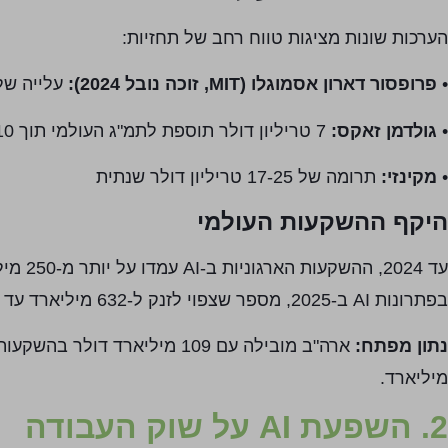
הערכות שונות מציגות טווח רחב של תחזיות:
•
פרופסור דארון אסמוגלו (MIT, זוכה נובל 2024):
עלייה של כ-1% בתמ"ג בע
•
גולדמן זאקס:
7 טריליון דולר תוספת לתמ"ג העולמי תוך 10 שנים
•
מקינזי:
תרומה של 17-25 טריליון דולר שנתית
היקף ההשקעות העולמי
בפתרונות AI ב-2025, מספר שצפוי לזנק ל-632 מיליארד עד 2028.
נתון מפתח:
מיליארד.
2. השפעת AI על שוק העבודה