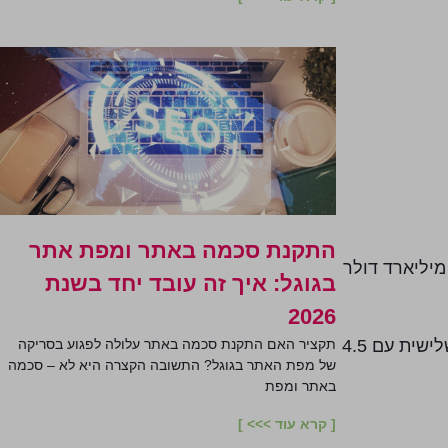
התקנת סכמה באתר ומפת אתר
202, ההשקעות הארגוניות ב-AI עמדו על יותר מ-250 מיליארד דולר. לפי IDC, ארגונים גלובליים צפויים להשקיע 307 מיליארד דולר
בגוגל: איך זה עובד יחד בשנת
2026
ארה"ב מובילה עם 109 מיליארד דולר בהשקעות פרטיות ב-AI, סין במקום השני עם 9.3 מיליארד, ובריטניה שלישית עם 4.5
תקציר האם התקנת סכמה באתר עלולה לפגוע בסריקה
של מפת האתר בגוגל? התשובה הקצרה היא לא – סכמה
באתר ומפת
[ קרא עוד >>> ]