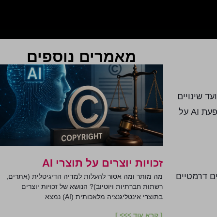
מאמרים נוספים
ועד שינויים
מהותיים במערכת החינוך – ההשפעות מורגשות בכל תחום. במאמר מקיף זה נסקור את כל ההיבטים של מהפכת ה-AI, השפעת AI על
זכויות יוצרים על תוצרי AI
נויים דרמטיים
מה מותר ומה אסור להעלות למדיה הדיגיטלית (אתרים,
רשתות חברתיות ויוטיוב)? הנושא של זכויות יוצרים
בתוצרי אינטליגנציה מלאכותית (AI) נמצא
[ קרא עוד >>> ]