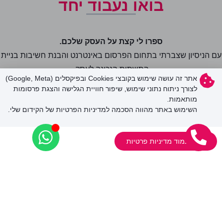
בואו נעבוד יחד
ספרו לי קצת על העסק שלכם.
עם הניסיון שצברתי בתחום הפרסום באינטרנט והבנת חשיבות בניית
התשתית הנכונה לעסק,
אתר זה עושה שימוש בקובצי Cookies ובפיקסלים (Google, Meta)
נוכל להגיע לתוצאות מרשימות לקידום העסק שלכם
בגוגל
והעלאת
לצורך ניתוח נתוני שימוש, שיפור חוויית הגלישה והצגת פרסומות
התודעה של העסק שלכם
מותאמות.
השימוש באתר מהווה הסכמה למדיניות הפרטיות של הקידום שלי.
בעולם האינטרנטי, השגת מטרות, המרות ולידים איכותיים.
אני רוצה לקדם את העסק שלי!
צפו בעמוד מדיניות פרטיות
ניווט קל
אודות
קידום אתרים
פרסום ממומן