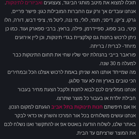
תוכלו למצוא את מיטב מותגי הביגוד, צעצועים
ואביזרים לתינוקות
.
אנחנו עובדים אך ורק עם החברות המובילות כגון: פישר פרייס,
גרקו, צ'יקו, דיסני, תומי, לולי, מי ננה, ליטל מי, ציפי דבש, דורה, הלו
קיטי, בוב ספוג, ספיידרמן, פילה, בראץ, ברבי ספארק ועוד. כמו כן
ניתן לרכוש בחנות גם קולקציית בגדי תינוקות, וכן ליין אירועים
מיוחד- לברית / בריתה.
פוראבר בייבי בהנהלת יוסי שליו שחי את תחום התינוקות כבר
למעלה מ 30 שנה.
מה שמייחד אותנו הוא שניתן באמת לרכוש אצלנו הכל ובמחירים
הכי טובים בארץ וזה לא עוד סלוגן.
אנחנו ממליצים לכם לבוא לחנות ולקבל הצעת מחיר בעבור
חבילת יולדת או בעבור כל מוצר שתרצו.
אז אם חיפשתם
חנות תינוקות בתל אביב
הגעתם למקום הנכון.
אנחנו עושים משלוחים בכל אור המרכז והשרון אז כדאי לבקר
באתר שלנו, לשלוח הודעה בואטס אפ או להתקשר ואנו נשלח לכם
את המוצר שרציתם עד הבית.