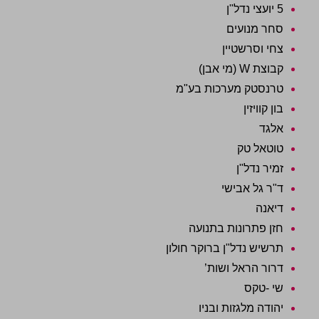
5 יועצי נדל"ן
סחר מנועים
צחי וסרשטיין
קבוצת W (מי אבן)
טרנסטק מערכות בע"מ
בון קוויזין
אלגד
טוטאל טק
זמיר נדל"ן
ד"ר גל אבישי
דיאנה
חזן פתרונות בתנועה
תרשיש נדל"ן ברוקר חולון
דרור הראל ושות’
שי -טקס
יהודה מלגזות ובניו