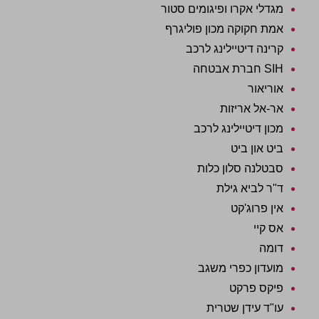
מגדלי אקרו ופיגומים סטור
אמת חקוקה מכון פוליגרף
קרינה דיטיילינג לרכב
SIH חברת אבטחה
אוריאור
אר-אל אריזות
מכון דיטיילינג לרכב
ביט און ביט
סבטלנה סלון כלות
ד"ר לביא גילת
אין פרוג'קט
אס קיי
דומה
מועדון כפרי משגב
פיקס פרקט
עו"ד עידן שטרית